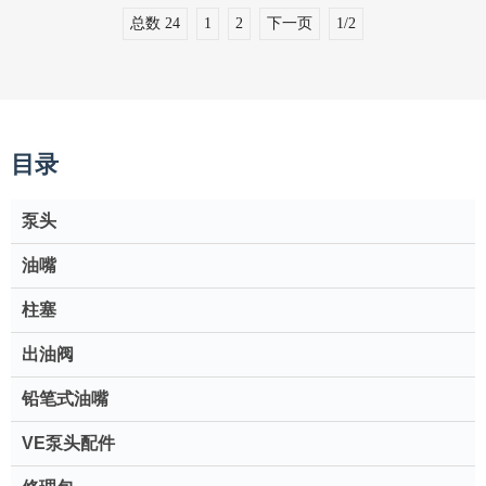
总数 24
1
2
下一页
1/2
目录
泵头
油嘴
柱塞
出油阀
铅笔式油嘴
VE泵头配件