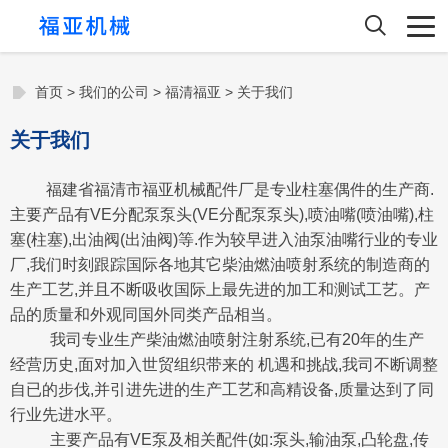
首页
>
我们的公司
>
福清福亚
>
关于我们
关于我们
福建省福清市福亚机械配件厂是专业柱塞偶件的生产商.
主要产品有VE分配泵泵头(VE分配泵泵头),喷油嘴(喷油嘴),柱
塞(柱塞),出油阀(出油阀)等.作为较早进入油泵油嘴行业的专业
厂,我们时刻跟踪国际各地其它柴油燃油喷射系统的制造商的
生产工艺,并且不断吸收国际上最先进的加工和测试工艺。产
品的质量和外观同国外同类产品相当。
我司专业生产柴油燃油喷射注射系统,已有20年的生产
经营历史,面对加入世贸组织带来的 机遇和挑战,我司不断调整
自已的步伐,并引进先进的生产工艺和高精设备,质量达到了同
行业先进水平。
主要产品有VE泵及相关配件(如:泵头,输油泵,凸轮盘,传