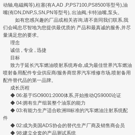
动轴,电磁阀等),柱塞(有A,AD ,P,PS7100,PS8500等型号),油
嘴(有DN,DNP,S,SN,PN等型号), 出油阀,卡特油嘴,泵头。
如有您感兴趣的厂品或相关咨询,请不啬同我们联系,我
们会竭忠尽智地为您提供最优质的 产品和最真诚的服务,并尽
量满足您的要求。
理念
诚信 , 专业 , 迅捷
目标
致力于延长汽车燃油喷射系统寿命,成为最佳世界汽车燃油
喷射备用配件专业供应商/服务商世界汽车维修市场,喷射备用
配件替代品的第一品牌。
成长历程
◆ 06:基于ISO9001:2000体系,开始推动QS9000论证
◆ 04:拥有生产组装整个油泵的能力
◆ 03:有能力生产适合欧洲III标准的汽车燃油注射系统配
件
◆ 02:成为美国ADS协会的替代生产厂商及销售商会员
◆ 98:建立全套的产品测试系统